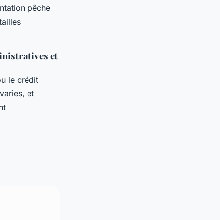
entation pêche
ailles
nistratives et
 le crédit
aries, et
nt