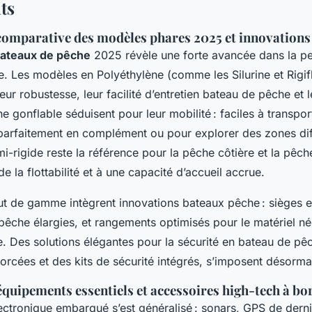
ts
comparative des modèles phares 2025 et innovations
bateaux de pêche
2025 révèle une forte avancée dans la pe
e. Les modèles en Polyéthylène (comme les Silurine et Rigif
eur robustesse, leur facilité d’entretien bateau de pêche et le
 gonflable séduisent pour leur mobilité : faciles à transport
 parfaitement en complément ou pour explorer des zones diff
i-rigide reste la référence pour la pêche côtière et la pêc
de la flottabilité et à une capacité d’accueil accrue.
t de gamme intègrent innovations bateaux pêche : sièges 
pêche élargies, et rangements optimisés pour le matériel n
. Des solutions élégantes pour la sécurité en bateau de pêc
rcées et des kits de sécurité intégrés, s’imposent désorma
équipements essentiels et accessoires high-tech à bo
ectronique embarqué s’est généralisé : sonars, GPS de derni