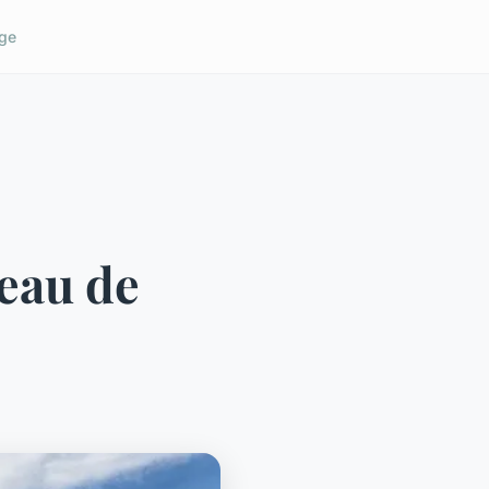
ge
teau de