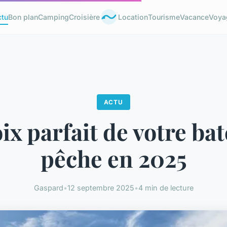
ctu
Bon plan
Camping
Croisière
Location
Tourisme
Vacance
Voya
ACTU
ix parfait de votre ba
pêche en 2025
Gaspard
•
12 septembre 2025
•
4 min de lecture