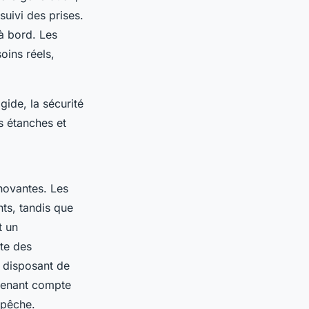
suivi des prises.
à bord. Les
oins réels,
ide, la sécurité
s étanches et
nnovantes. Les
ts, tandis que
t un
te des
s disposant de
 tenant compte
 pêche.