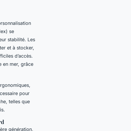
rsonnalisation
lex) se
ur stabilité. Les
er et à stocker,
iciles d’accès.
he en mer, grâce
ergonomiques,
écessaire pour
he, telles que
is.
rd
ère génération,