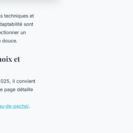
s techniques et
aptabilité sont
ectionner un
u douce.
hoix et
025, il convient
e page détaille
eau-de-peche/
.