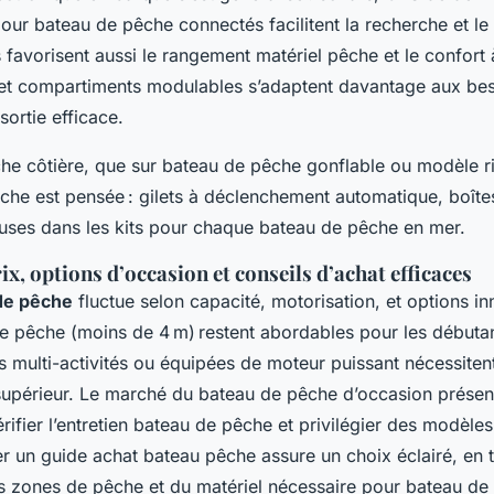
our bateau de pêche connectés facilitent la recherche et le 
favorisent aussi le rangement matériel pêche et le confort 
 et compartiments modulables s’adaptent davantage aux bes
ortie efficace.
he côtière, que sur bateau de pêche gonflable ou modèle rig
che est pensée : gilets à déclenchement automatique, boîte
luses dans les kits pour chaque bateau de pêche en mer.
ix, options d’occasion et conseils d’achat efficaces
de pêche
fluctue selon capacité, motorisation, et options i
de pêche (moins de 4 m) restent abordables pour les débutan
s multi-activités ou équipées de moteur puissant nécessiten
supérieur. Le marché du bateau de pêche d’occasion présen
érifier l’entretien bateau de pêche et privilégier des modèle
ser un guide achat bateau pêche assure un choix éclairé, en
s zones de pêche et du matériel nécessaire pour bateau de