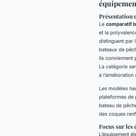
équipemen
Présentation 
Le
comparatif 
et la polyvalenc
distinguent par l
bateaux de pêche
ils conviennent
La catégorie sem
à l’amélioration 
Les modèles hau
plateformes de 
bateau de pêche
des coques renfo
Focus sur les 
L’équipement él