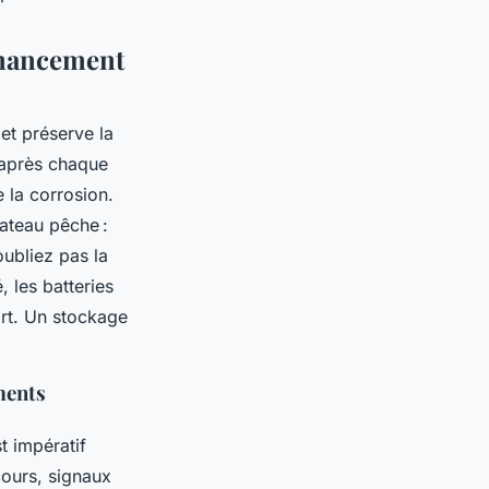
financement
et préserve la
 après chaque
e la corrosion.
ateau pêche :
oubliez pas la
 les batteries
rt. Un stockage
ments
t impératif
cours, signaux