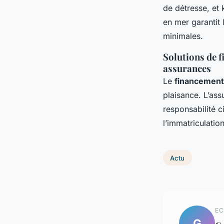
de détresse, et
en mer garantit 
minimales.
Solutions de f
assurances
Le
financement
plaisance. L’as
responsabilité c
l’immatriculatio
Actu
EC
G