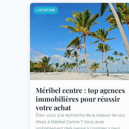
LOCATION
Méribel centre : top agences
immobilières pour réussir
votre achat
Êtes-vous à la recherche de la maison de vos
rêves à Méribel Centre ? Vous avez
probablement déjà pensé à combien il peut