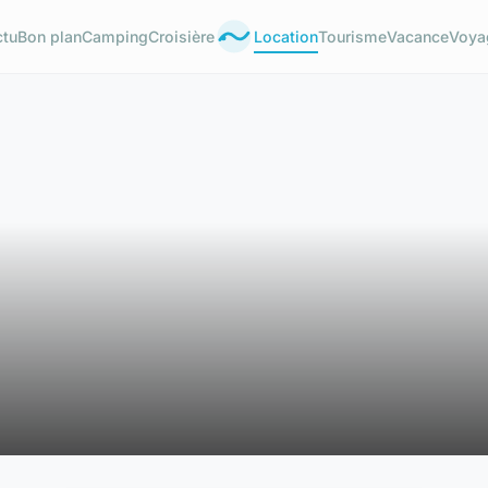
ctu
Bon plan
Camping
Croisière
Location
Tourisme
Vacance
Voya