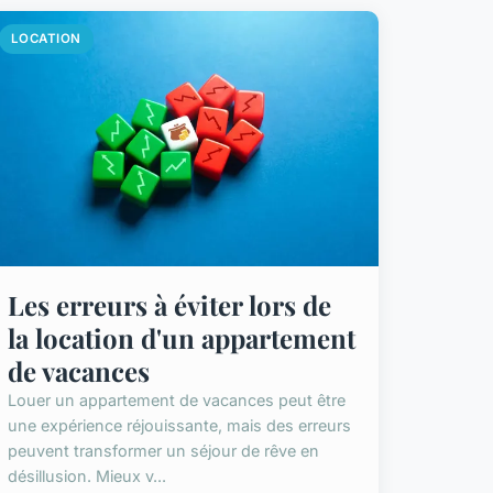
LOCATION
Les erreurs à éviter lors de
la location d'un appartement
de vacances
Louer un appartement de vacances peut être
une expérience réjouissante, mais des erreurs
peuvent transformer un séjour de rêve en
désillusion. Mieux v...